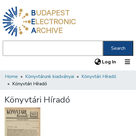
B
UDAPEST
E
LECTRONIC
A
RCHIVE
Search
(current
Log In
Home
Könyvtárunk kiadványai
Könyvtári Híradó
Communities & Collections
Könyvtári Híradó
All of DSpace
Könyvtári Híradó
Statistics
About us