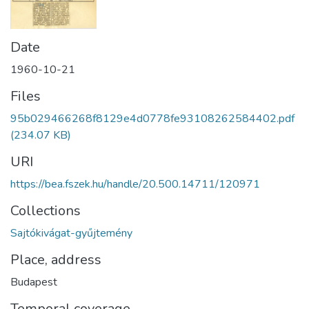
Date
1960-10-21
Files
95b029466268f8129e4d0778fe93108262584402.pdf
(234.07 KB)
URI
https://bea.fszek.hu/handle/20.500.14711/120971
Collections
Sajtókivágat-gyűjtemény
Place, address
Budapest
Temporal coverage