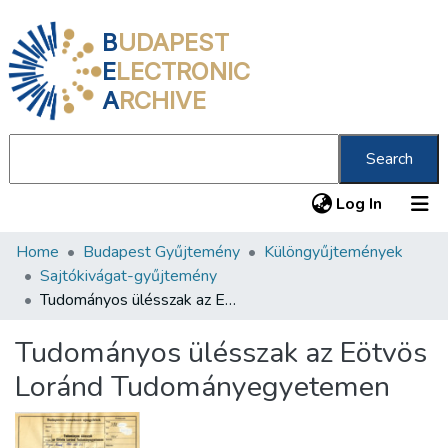
B
UDAPEST
E
LECTRONIC
A
RCHIVE
Search
(current
Log In
Home
Budapest Gyűjtemény
Különgyűjtemények
Communities & Collections
Sajtókivágat-gyűjtemény
All of DSpace
Tudományos ülésszak az Eötvös Loránd Tudományegyetemen
Statistics
Tudományos ülésszak az Eötvös
About us
Loránd Tudományegyetemen