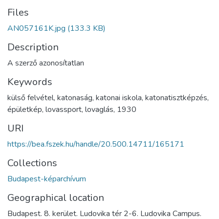
Files
AN057161K.jpg
(133.3 KB)
Description
A szerző azonosítatlan
Keywords
külső felvétel
,
katonaság
,
katonai iskola
,
katonatisztképzés
,
épületkép
,
lovassport
,
lovaglás
,
1930
URI
https://bea.fszek.hu/handle/20.500.14711/165171
Collections
Budapest-képarchívum
Geographical location
Budapest. 8. kerület. Ludovika tér 2-6. Ludovika Campus.