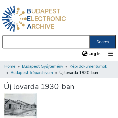
B
UDAPEST
E
LECTRONIC
A
RCHIVE
Search
(current
Log In
Home
Budapest Gyűjtemény
Képi dokumentumok
Communities & Collections
Budapest-képarchívum
Új lovarda 1930-ban
All of DSpace
Új lovarda 1930-ban
Statistics
About us