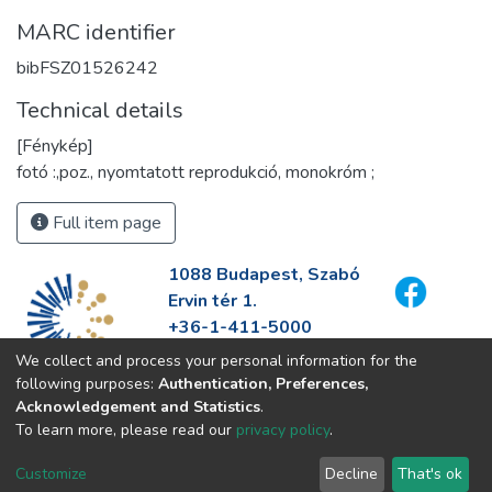
MARC identifier
bibFSZ01526242
Technical details
[Fénykép]
fotó :,poz., nyomtatott reprodukció, monokróm ;
Full item page
1088 Budapest, Szabó
Ervin tér 1.
+36-1-411-5000
info@fszek.hu
We collect and process your personal information for the
https://fszek.hu
following purposes:
Authentication, Preferences,
Acknowledgement and Statistics
.
To learn more, please read our
privacy policy
.
Customize
Decline
That's ok