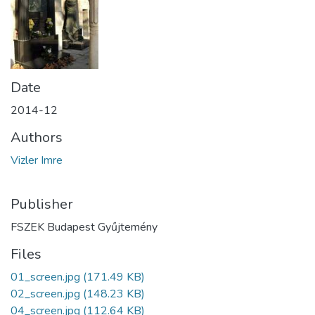
Date
2014-12
Authors
Vizler Imre
Publisher
FSZEK Budapest Gyűjtemény
Files
01_screen.jpg
(171.49 KB)
02_screen.jpg
(148.23 KB)
04_screen.jpg
(112.64 KB)