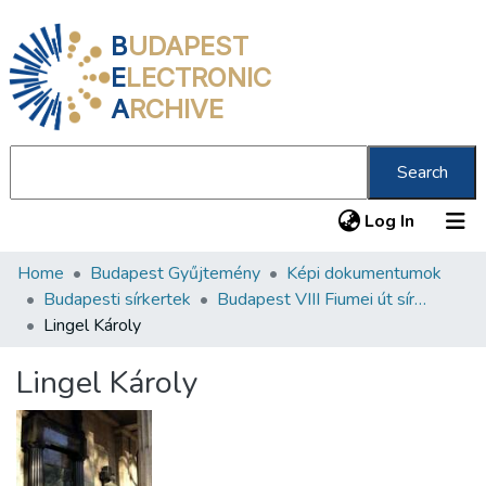
B
UDAPEST
E
LECTRONIC
A
RCHIVE
Search
(current
Log In
Home
Budapest Gyűjtemény
Képi dokumentumok
Communities & Collections
Budapesti sírkertek
Budapest VIII Fiumei út sírkert 3. rész
All of DSpace
Lingel Károly
Statistics
Lingel Károly
About us