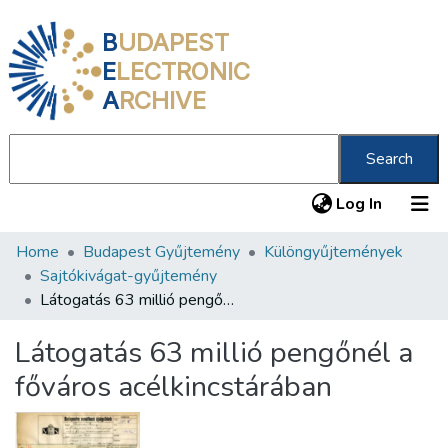
B
UDAPEST
E
LECTRONIC
A
RCHIVE
Search
(current
Log In
Home
Budapest Gyűjtemény
Különgyűjtemények
Communities & Collections
Sajtókivágat-gyűjtemény
All of DSpace
Látogatás 63 millió pengőnél a főváros acélkincstárában
Statistics
Látogatás 63 millió pengőnél a
About us
főváros acélkincstárában