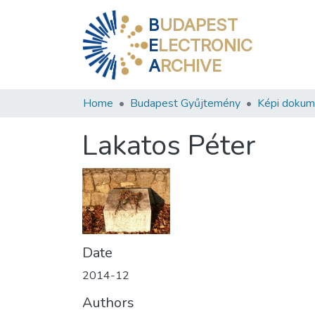
B
UDAPEST
E
LECTRONIC
A
RCHIVE
Home
Budapest Gyűjtemény
Képi doku
Lakatos Péter
Date
2014-12
Authors