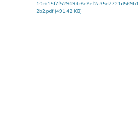
10cb15f7f529494c8e8ef2a35d7721d569b
2b2.pdf
(491.42 KB)