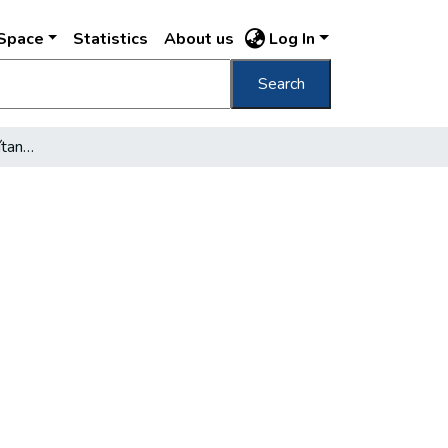
DSpace
Statistics
About us
Log In
Search
Negyven helyen parkosítanak a fővárosban