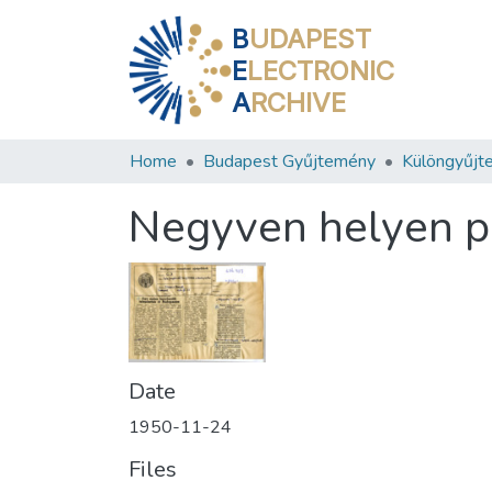
B
UDAPEST
E
LECTRONIC
A
RCHIVE
Home
Budapest Gyűjtemény
Különgyűjt
Negyven helyen pa
Date
1950-11-24
Files