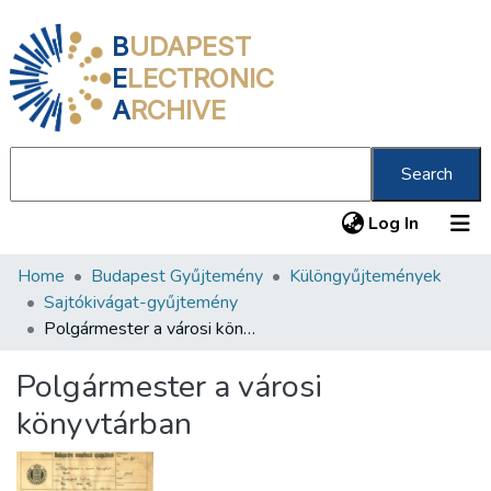
B
UDAPEST
E
LECTRONIC
A
RCHIVE
Search
(current
Log In
Home
Budapest Gyűjtemény
Különgyűjtemények
Communities & Collections
Sajtókivágat-gyűjtemény
All of DSpace
Polgármester a városi könyvtárban
Statistics
Polgármester a városi
About us
könyvtárban