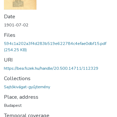
Date
1901-07-02
Files
594c1a202a3f4d283b519e622784c4efae0dbf15.pdf
(254.25 KB)
URI
https://bea.fszek.hu/handle/20.500.14711/112329
Collections
Sajtókivágat-gyűjtemény
Place, address
Budapest
Temporal coverage