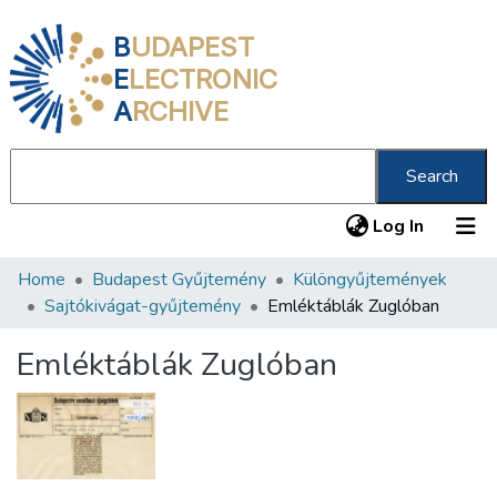
B
UDAPEST
E
LECTRONIC
A
RCHIVE
Search
(current
Log In
Home
Budapest Gyűjtemény
Különgyűjtemények
Communities & Collections
Sajtókivágat-gyűjtemény
Emléktáblák Zuglóban
All of DSpace
Emléktáblák Zuglóban
Statistics
About us