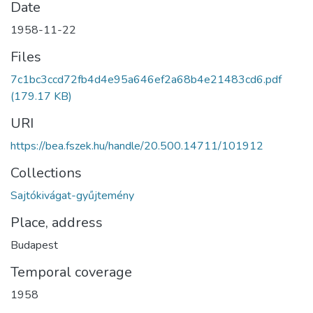
Date
1958-11-22
Files
7c1bc3ccd72fb4d4e95a646ef2a68b4e21483cd6.pdf
(179.17 KB)
URI
https://bea.fszek.hu/handle/20.500.14711/101912
Collections
Sajtókivágat-gyűjtemény
Place, address
Budapest
Temporal coverage
1958