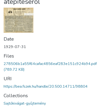
átépítéséről
Date
1929-07-31
Files
278506b1a55f64cafac4856eaf283e151c924b94.pdf
(789.72 KB)
URI
https://bea.fszek.hu/handle/20.500.14711/98804
Collections
Sajtókivágat-gyűjtemény