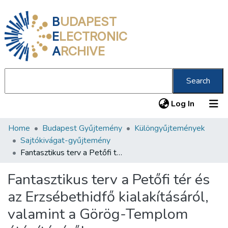
B
UDAPEST
E
LECTRONIC
A
RCHIVE
Search
(current
Log In
Home
Budapest Gyűjtemény
Különgyűjtemények
Communities & Collections
Sajtókivágat-gyűjtemény
All of DSpace
Fantasztikus terv a Petőfi tér és az Erzsébethidfő kialakításáról, valamint a Görög-Templom átépítéséről
Statistics
Fantasztikus terv a Petőfi tér és
About us
az Erzsébethidfő kialakításáról,
valamint a Görög-Templom