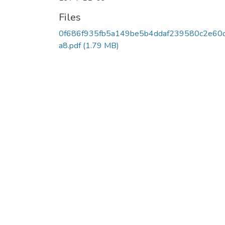
Files
0f686f935fb5a149be5b4ddaf239580c2e60
a8.pdf
(1.79 MB)