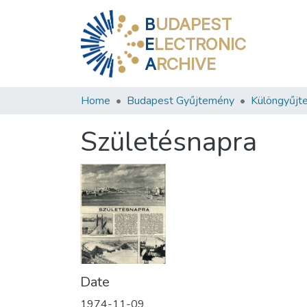
B
UDAPEST
E
LECTRONIC
A
RCHIVE
Home
Budapest Gyűjtemény
Különgyűjt
Születésnapra
Date
1974-11-09