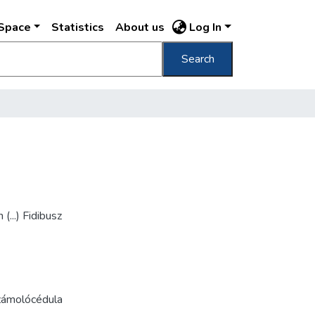
DSpace
Statistics
About us
Log In
Search
...) Fidibusz
zámolócédula