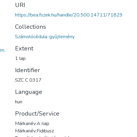
URI
https://bea.fszek.hu/handle/20.500.14711/71829
Collections
Számolócédula-gyűjtemény
Extent
n.
1 lap
Identifier
SZC C 0317
Language
hun
Product/Service
Márkanév:A nap
Márkanév:Fidibusz