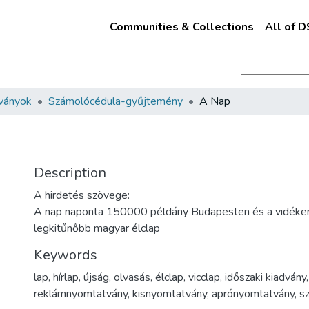
Communities & Collections
All of 
ványok
Számolócédula-gyűjtemény
A Nap
Description
A hirdetés szövege:
A nap naponta 150000 példány Budapesten és a vidéken (
legkitűnőbb magyar élclap
Keywords
lap
,
hírlap
,
újság
,
olvasás
,
élclap
,
vicclap
,
időszaki kiadvány
,
reklámnyomtatvány
,
kisnyomtatvány
,
aprónyomtatvány
,
s