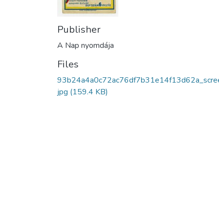
Publisher
A Nap nyomdája
Files
93b24a4a0c72ac76df7b31e14f13d62a_scree
jpg
(159.4 KB)