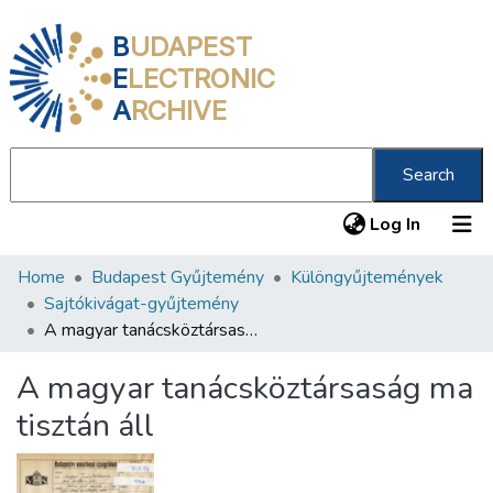
B
UDAPEST
E
LECTRONIC
A
RCHIVE
Search
(current
Log In
Home
Budapest Gyűjtemény
Különgyűjtemények
Communities & Collections
Sajtókivágat-gyűjtemény
All of DSpace
A magyar tanácsköztársaság ma tisztán áll
Statistics
A magyar tanácsköztársaság ma
About us
tisztán áll