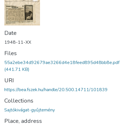
Date
1948-11-XX
Files
55a2ebe34d92679ae3266d4e18feed895d48bb8e.pdf
(441.71 KB)
URI
https://bea.fszek.hu/handle/20.500.14711/101839
Collections
Sajtókivágat-gyűjtemény
Place, address