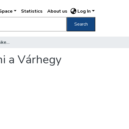
DSpace
Statistics
About us
Log In
Search
Éjjel-nappali munkával sikerül megszüntetni a Várhegy további csúszását
ni a Várhegy