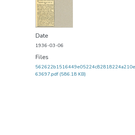
Date
1936-03-06
Files
562622b1516449e05224c82818224a210
63697.pdf
(586.18 KB)