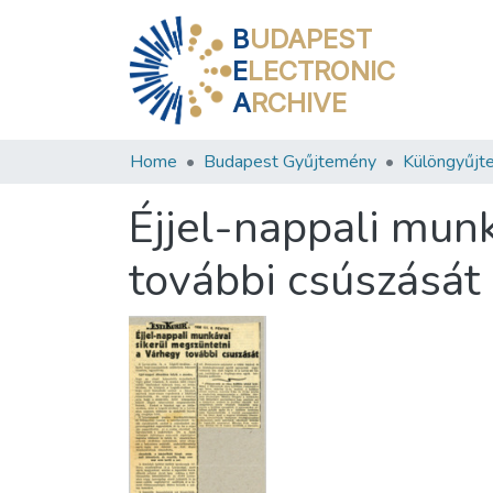
B
UDAPEST
E
LECTRONIC
A
RCHIVE
Home
Budapest Gyűjtemény
Különgyűjt
Éjjel-nappali mun
további csúszását