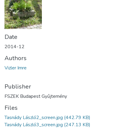
Date
2014-12
Authors
Vizler Imre
Publisher
FSZEK Budapest Gyűjtemény
Files
Tasnády László2_screen.jpg
(442.79 KB)
Tasnády László3_screen.jpg
(247.13 KB)