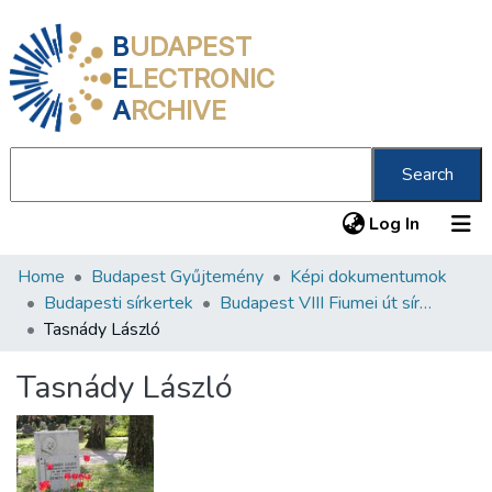
B
UDAPEST
E
LECTRONIC
A
RCHIVE
Search
(current
Log In
Home
Budapest Gyűjtemény
Képi dokumentumok
Communities & Collections
Budapesti sírkertek
Budapest VIII Fiumei út sírkert 2. rész
All of DSpace
Tasnády László
Statistics
Tasnády László
About us