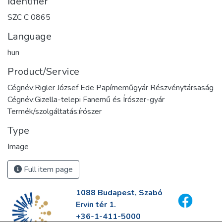
Identifier
SZC C 0865
Language
hun
Product/Service
Cégnév:Rigler József Ede Papírneműgyár Részvénytársaság
Cégnév:Gizella-telepi Fanemű és Írószer-gyár
Termék/szolgáltatás:írószer
Type
Image
Full item page
1088 Budapest, Szabó
Ervin tér 1.
+36-1-411-5000