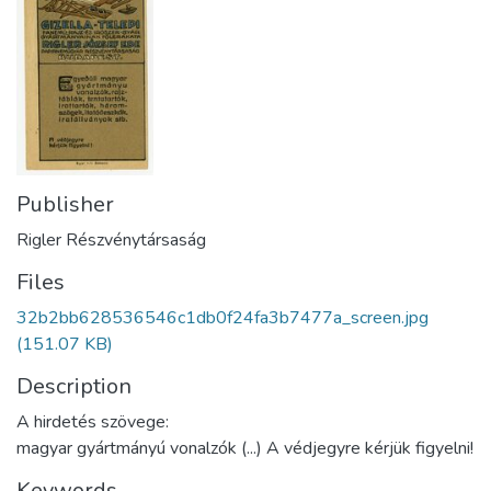
Publisher
Rigler Részvénytársaság
Files
32b2bb628536546c1db0f24fa3b7477a_screen.jpg
(151.07 KB)
Description
A hirdetés szövege:
magyar gyártmányú vonalzók (...) A védjegyre kérjük figyelni!
Keywords