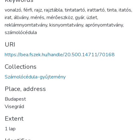
vonalzó
,
férfi
,
rajz
,
rajztábla
,
tintatartó
,
irattartó
,
tinta
,
itatós
,
irat
,
állvány
,
mérés
,
mérőeszköz
,
gyár
,
üzlet
,
reklámnyomtatvány
,
kisnyomtatvány
,
aprónyomtatvány
,
számolócédula
URI
https://bea.fszek.hu/handle/20.500.14711/70168
Collections
Számolócédula-gyűjtemény
Place, address
Budapest
Visegrád
Extent
1 lap