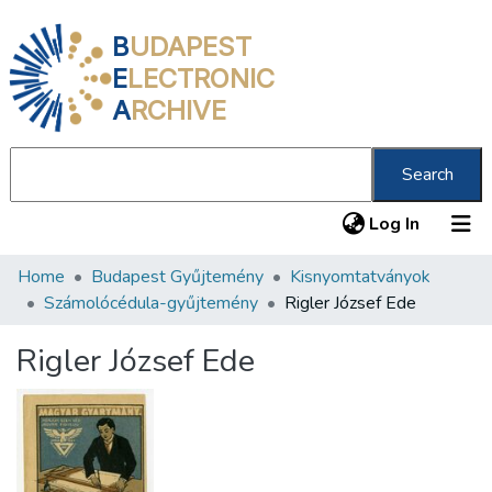
B
UDAPEST
E
LECTRONIC
A
RCHIVE
Search
(current
Log In
Home
Budapest Gyűjtemény
Kisnyomtatványok
Communities & Collections
Számolócédula-gyűjtemény
Rigler József Ede
All of DSpace
Rigler József Ede
Statistics
About us