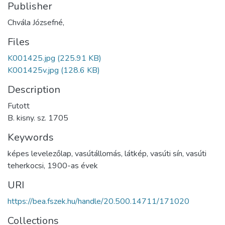
Publisher
Chvála Józsefné,
Files
K001425.jpg
(225.91 KB)
K001425v.jpg
(128.6 KB)
Description
Futott
B. kisny. sz. 1705
Keywords
képes levelezőlap
,
vasútállomás
,
látkép
,
vasúti sín
,
vasúti
teherkocsi
,
1900-as évek
URI
https://bea.fszek.hu/handle/20.500.14711/171020
Collections