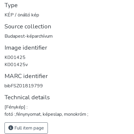
Type
KÉP / önálló kép
Source collection
Budapest-képarchívum
Image identifier
K001425
K001425v
MARC identifier
bibFSZ01819799
Technical details
[Fénykép] :
fotó :,fénynyomat, képeslap, monokróm ;
Full item page