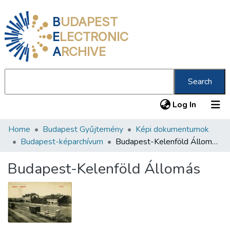
B
UDAPEST
E
LECTRONIC
A
RCHIVE
Search
(current
Log In
Home
Budapest Gyűjtemény
Képi dokumentumok
Communities & Collections
Budapest-képarchívum
Budapest-Kelenföld Állomás
All of DSpace
Budapest-Kelenföld Állomás
Statistics
About us