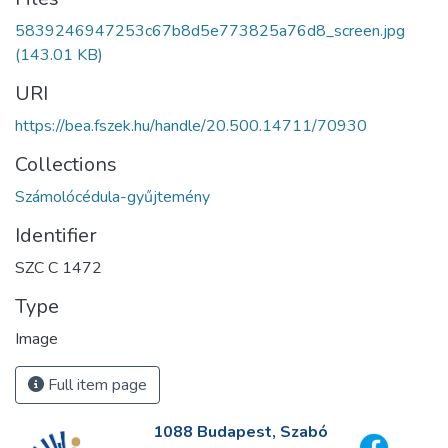
5839246947253c67b8d5e773825a76d8_screen.jpg
(143.01 KB)
URI
https://bea.fszek.hu/handle/20.500.14711/70930
Collections
Számolócédula-gyűjtemény
Identifier
SZC C 1472
Type
Image
Full item page
1088 Budapest, Szabó