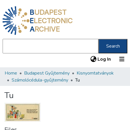
B
UDAPEST
E
LECTRONIC
A
RCHIVE
Search
(current
Log In
Home
Budapest Gyűjtemény
Kisnyomtatványok
Communities & Collections
Számolócédula-gyűjtemény
Tu
All of DSpace
Tu
Statistics
About us
Files