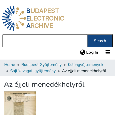
B
UDAPEST
E
LECTRONIC
A
RCHIVE
Search
(current
Log In
Home
Budapest Gyűjtemény
Különgyűjtemények
Communities & Collections
Sajtókivágat-gyűjtemény
Az éjjeli menedékhelyről
All of DSpace
Az éjjeli menedékhelyről
Statistics
About us