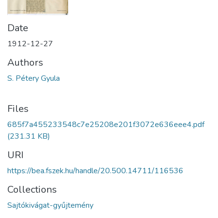
Date
1912-12-27
Authors
S. Pétery Gyula
Files
685f7a455233548c7e25208e201f3072e636eee4.pdf
(231.31 KB)
URI
https://bea.fszek.hu/handle/20.500.14711/116536
Collections
Sajtókivágat-gyűjtemény