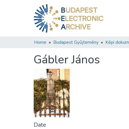
B
UDAPEST
E
LECTRONIC
A
RCHIVE
Home
Budapest Gyűjtemény
Képi doku
Gábler János
Date