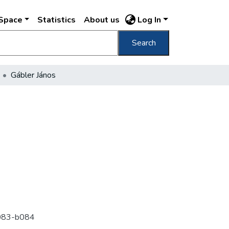
DSpace
Statistics
About us
Log In
Search
Gábler János
 b083-b084