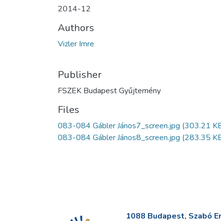
2014-12
Authors
Vizler Imre
Publisher
FSZEK Budapest Gyűjtemény
Files
083-084 Gábler János7_screen.jpg
(303.21 K
083-084 Gábler János8_screen.jpg
(283.35 K
1088 Budapest, Szabó Erv