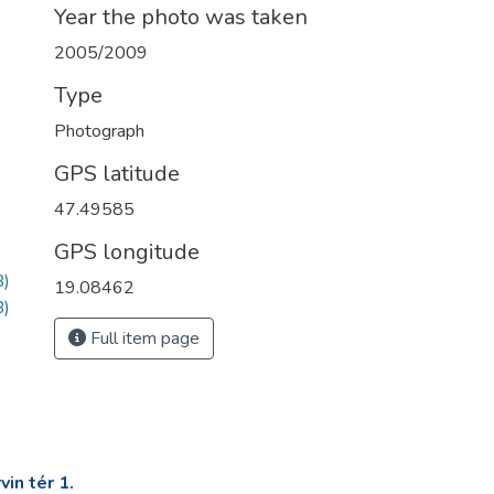
Year the photo was taken
2005/2009
Type
Photograph
GPS latitude
47.49585
GPS longitude
B)
19.08462
B)
Full item page
in tér 1.