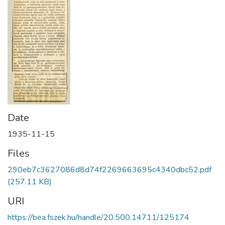
Date
1935-11-15
Files
290eb7c3627086d8d74f2269663695c4340dbc52.pdf
(257.11 KB)
URI
https://bea.fszek.hu/handle/20.500.14711/125174