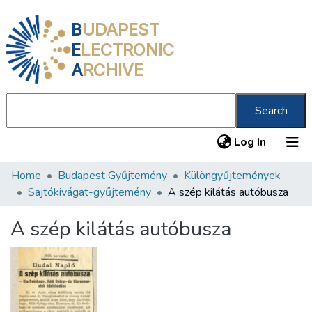
B
UDAPEST
E
LECTRONIC
A
RCHIVE
Search
(current
Log In
Home
Budapest Gyűjtemény
Különgyűjtemények
Communities & Collections
Sajtókivágat-gyűjtemény
A szép kilátás autóbusza
All of DSpace
A szép kilátás autóbusza
Statistics
About us