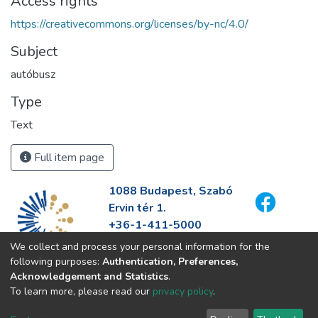
Access rights
https://creativecommons.org/licenses/by-nc/4.0/
Subject
autóbusz
Type
Text
Full item page
1088 Budapest, Szabó
Ervin tér 1.
+36-1-411-5000
info@fszek.hu
We collect and process your personal information for the
https://fszek.hu
following purposes:
Authentication, Preferences,
Acknowledgement and Statistics
.
To learn more, please read our
privacy policy
.