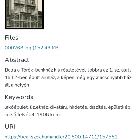
Files
000268.jpg
(152.43 KB)
Abstract
Balra a Török-bankház kis részletével. Jobbra az 1. sz. alatt
1912-ben épült áruház, a képen még egy alacsonyabb ház
áll a helyén
Keywords
lakóépület
,
üzletház
,
divatáru
,
hirdetés
,
díszítés
,
épületkép
,
külső felvétel
,
1908 körül
URI
https://bea.fszek.hu/handle/20.500.14711/157552