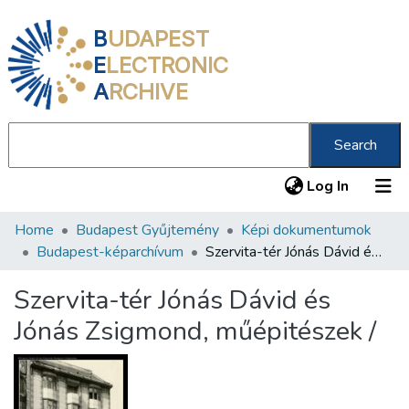
B
UDAPEST
E
LECTRONIC
A
RCHIVE
Search
(current
Log In
Home
Budapest Gyűjtemény
Képi dokumentumok
Communities & Collections
Budapest-képarchívum
Szervita-tér Jónás Dávid és Jónás Zsigmond, műépitészek /
All of DSpace
Szervita-tér Jónás Dávid és
Statistics
Jónás Zsigmond, műépitészek /
About us