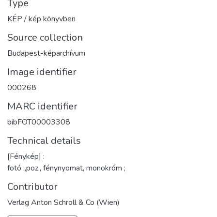
Type
KÉP / kép könyvben
Source collection
Budapest-képarchívum
Image identifier
000268
MARC identifier
bibFOT00003308
Technical details
[Fénykép] :
fotó :,poz., fénynyomat, monokróm ;
Contributor
Verlag Anton Schroll & Co (Wien)