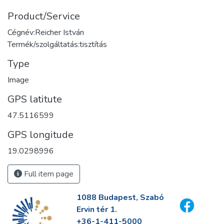
Product/Service
Cégnév:Reicher István
Termék/szolgáltatás:tisztítás
Type
Image
GPS latitute
47.5116599
GPS longitude
19.0298996
Full item page
1088 Budapest, Szabó
Ervin tér 1.
+36-1-411-5000