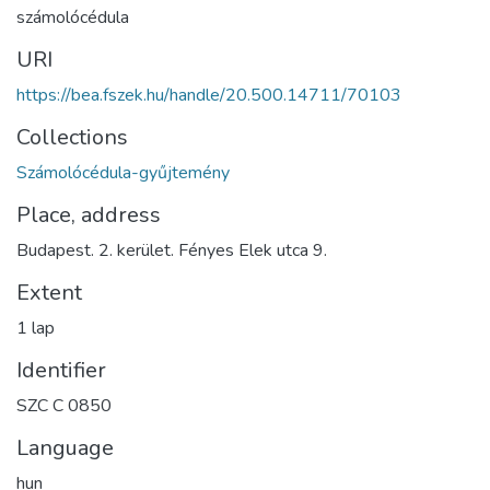
számolócédula
URI
https://bea.fszek.hu/handle/20.500.14711/70103
Collections
Számolócédula-gyűjtemény
Place, address
Budapest. 2. kerület. Fényes Elek utca 9.
Extent
1 lap
Identifier
SZC C 0850
Language
hun