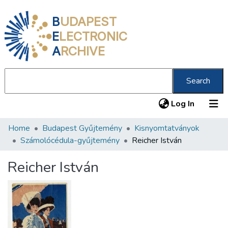
B
UDAPEST
E
LECTRONIC
A
RCHIVE
Search
(current
Log In
Home
Budapest Gyűjtemény
Kisnyomtatványok
Communities & Collections
Számolócédula-gyűjtemény
Reicher István
All of DSpace
Reicher István
Statistics
About us