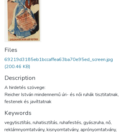
Files
69219d3185eb1bccaffea63ba70e95ed_screen.jpg
(200.46 KB)
Description
A hirdetés szövege:
Reicher István mindennemű úri- és női ruhák tisztitatnak,
festenek és javíttatnak
Keywords
vegytisztítás
,
ruhatisztítás
,
ruhafestés
,
gyászruha
,
nő
,
reklámnyomtatvány
,
kisnyomtatvány
,
aprónyomtatvány
,