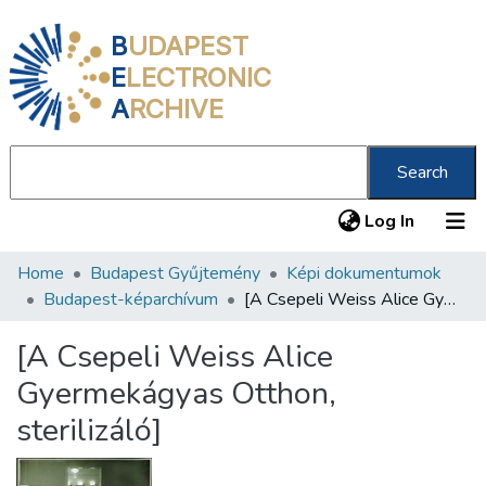
B
UDAPEST
E
LECTRONIC
A
RCHIVE
Search
(current
Log In
Home
Budapest Gyűjtemény
Képi dokumentumok
Communities & Collections
Budapest-képarchívum
[A Csepeli Weiss Alice Gyermekágyas Otthon, sterilizáló]
All of DSpace
[A Csepeli Weiss Alice
Statistics
Gyermekágyas Otthon,
About us
sterilizáló]