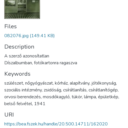
Files
082076.jpg
(149.41 KB)
Description
A szerző azonosítatlan
Díszalbumban, fotókartonra ragaszva
Keywords
szülészet
,
nőgyógyászat
,
kórház
,
alapítvány
,
jótékonyság
,
szociális intézmény
,
zsidóság
,
csírátlanítás
,
csírátlanítógép
,
orvosi berendezés
,
mosdókagyló
,
tükör
,
lámpa
,
épületkép
,
belső felvétel
,
1941
URI
https://bea.fszek.hu/handle/20.500.14711/162020