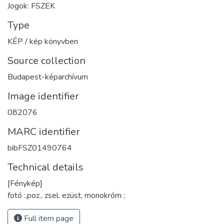
Jogok: FSZEK
Type
KÉP / kép könyvben
Source collection
Budapest-képarchívum
Image identifier
082076
MARC identifier
bibFSZ01490764
Technical details
[Fénykép]
fotó :,poz., zsel. ezüst, monokróm ;
Full item page