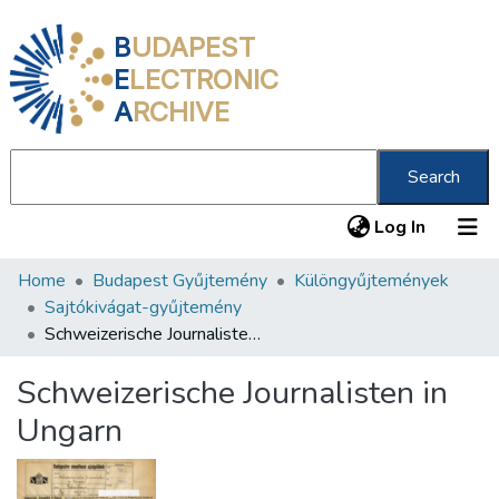
B
UDAPEST
E
LECTRONIC
A
RCHIVE
Search
(current
Log In
Home
Budapest Gyűjtemény
Különgyűjtemények
Communities & Collections
Sajtókivágat-gyűjtemény
All of DSpace
Schweizerische Journalisten in Ungarn
Statistics
Schweizerische Journalisten in
About us
Ungarn