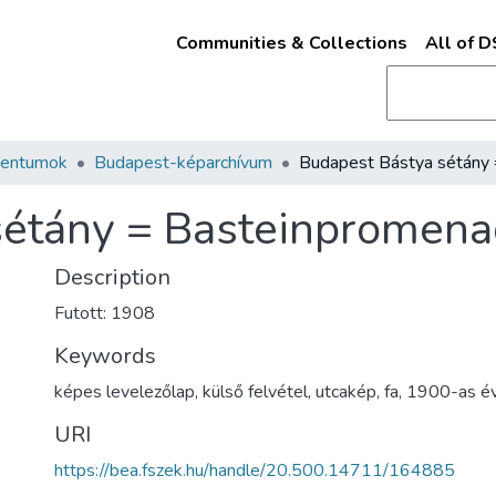
Communities & Collections
All of 
mentumok
Budapest-képarchívum
sétány = Basteinpromen
Description
Futott: 1908
Keywords
képes levelezőlap
,
külső felvétel
,
utcakép
,
fa
,
1900-as é
URI
https://bea.fszek.hu/handle/20.500.14711/164885