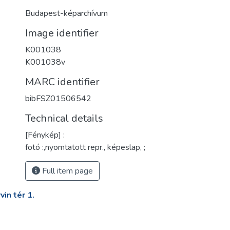
Budapest-képarchívum
Image identifier
K001038
K001038v
MARC identifier
bibFSZ01506542
Technical details
[Fénykép] :
fotó :,nyomtatott repr., képeslap, ;
Full item page
in tér 1.