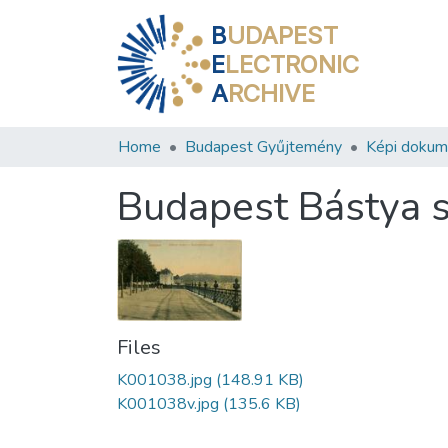
B
UDAPEST
E
LECTRONIC
A
RCHIVE
Home
Budapest Gyűjtemény
Képi doku
Budapest Bástya 
Files
K001038.jpg
(148.91 KB)
K001038v.jpg
(135.6 KB)