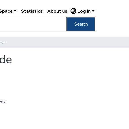
DSpace
Statistics
About us
Log In
Search
Budapest Bástya sétány = Basteinpromenade
ade
vek