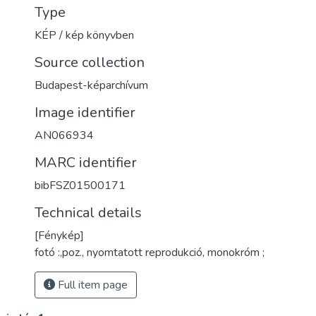
Type
KÉP / kép könyvben
Source collection
Budapest-képarchívum
Image identifier
AN066934
MARC identifier
bibFSZ01500171
Technical details
[Fénykép]
fotó :,poz., nyomtatott reprodukció, monokróm ;
Full item page