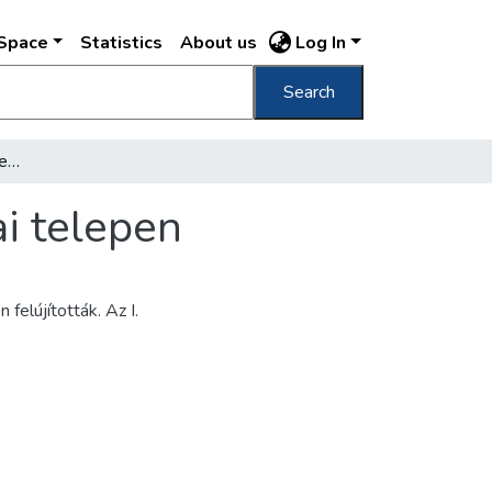
DSpace
Statistics
About us
Log In
Search
A régi röntgenklinika épülete a külső klinikai telepen
ai telepen
felújították. Az I.