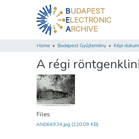
B
UDAPEST
E
LECTRONIC
A
RCHIVE
Home
Budapest Gyűjtemény
Képi doku
A régi röntgenklin
Files
AN066934.jpg
(220.09 KB)