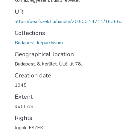
kórház
,
egyetem
,
külső felvétel
URI
https://bea.fszek.hu/handle/20.500.14711/163683
Collections
Budapest-képarchívum
Geographical location
Budapest. 8. kerület. Üllői út 78.
Creation date
1945
Extent
9x11 cm
Rights
Jogok: FSZEK