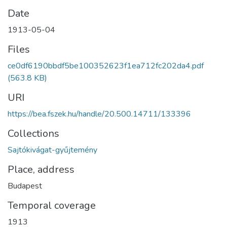
Date
1913-05-04
Files
ce0df6190bbdf5be100352623f1ea712fc202da4.pdf
(563.8 KB)
URI
https://bea.fszek.hu/handle/20.500.14711/133396
Collections
Sajtókivágat-gyűjtemény
Place, address
Budapest
Temporal coverage
1913