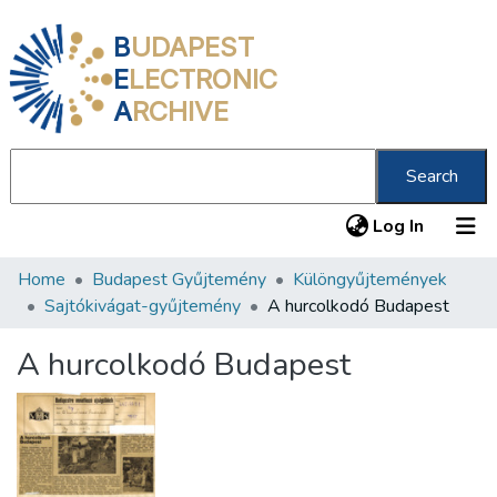
B
UDAPEST
E
LECTRONIC
A
RCHIVE
Search
(current
Log In
Home
Budapest Gyűjtemény
Különgyűjtemények
Communities & Collections
Sajtókivágat-gyűjtemény
A hurcolkodó Budapest
All of DSpace
A hurcolkodó Budapest
Statistics
About us