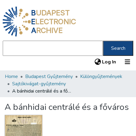
B
UDAPEST
E
LECTRONIC
A
RCHIVE
Search
(current
Log In
Home
Budapest Gyűjtemény
Különgyűjtemények
Communities & Collections
Sajtókivágat-gyűjtemény
All of DSpace
A bánhidai centrálé és a főváros
Statistics
A bánhidai centrálé és a főváros
About us