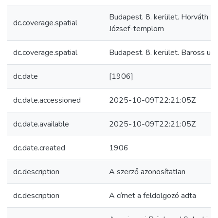
Budapest. 8. kerület. Horváth Mi
dc.coverage.spatial
József-templom
dc.coverage.spatial
Budapest. 8. kerület. Baross utc
dc.date
[1906]
dc.date.accessioned
2025-10-09T22:21:05Z
dc.date.available
2025-10-09T22:21:05Z
dc.date.created
1906
dc.description
A szerző azonosítatlan
dc.description
A címet a feldolgozó adta