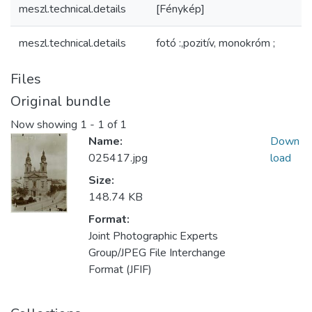
meszl.technical.details
[Fénykép]
meszl.technical.details
fotó :,pozitív, monokróm ;
Files
Original bundle
Now showing
1 - 1 of 1
Name:
Down
025417.jpg
load
Size:
148.74 KB
Format:
Joint Photographic Experts
Group/JPEG File Interchange
Format (JFIF)