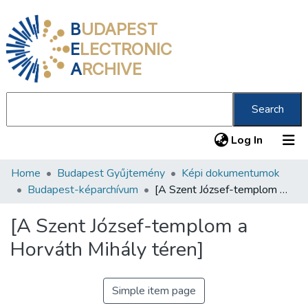
B
UDAPEST
E
LECTRONIC
A
RCHIVE
Search
(current
Log In
Home
Budapest Gyűjtemény
Képi dokumentumok
Communities & Collections
Budapest-képarchívum
[A Szent József-templom a Horváth Mihály téren]
All of DSpace
[A Szent József-templom a
Statistics
Horváth Mihály téren]
About us
Simple item page