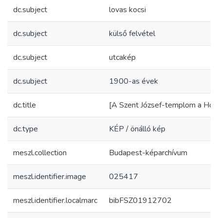
dc.subject
lovas kocsi
dc.subject
külső felvétel
dc.subject
utcakép
dc.subject
1900-as évek
dc.title
[A Szent József-templom a Horv
dc.type
KÉP / önálló kép
meszl.collection
Budapest-képarchívum
meszl.identifier.image
025417
meszl.identifier.localmarc
bibFSZ01912702