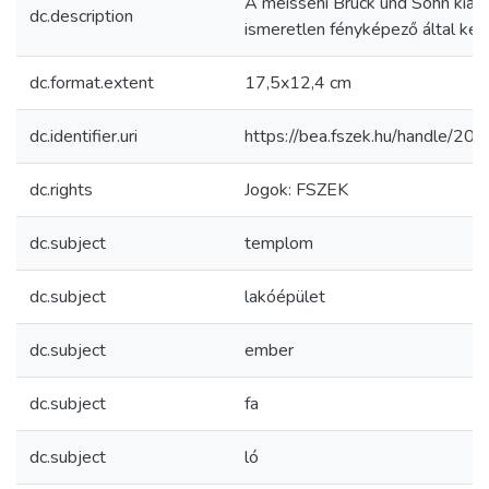
A meisseni Brück und Sohn kiad
dc.description
ismeretlen fényképező által kész
dc.format.extent
17,5x12,4 cm
dc.identifier.uri
https://bea.fszek.hu/handle/2
dc.rights
Jogok: FSZEK
dc.subject
templom
dc.subject
lakóépület
dc.subject
ember
dc.subject
fa
dc.subject
ló