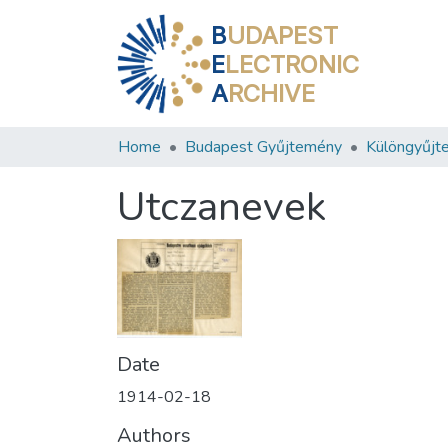
B
UDAPEST
E
LECTRONIC
A
RCHIVE
Home
Budapest Gyűjtemény
Különgyűjt
Utczanevek
Date
1914-02-18
Authors