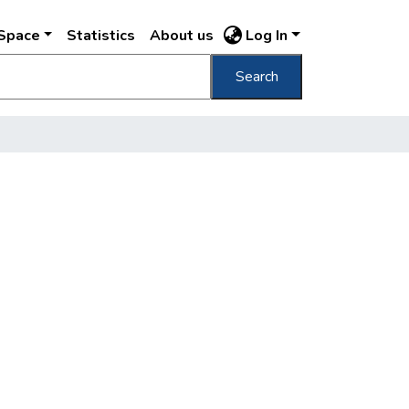
DSpace
Statistics
About us
Log In
Search