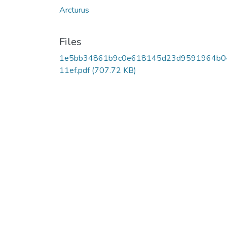
Arcturus
Files
1e5bb34861b9c0e618145d23d9591964b0
11ef.pdf
(707.72 KB)