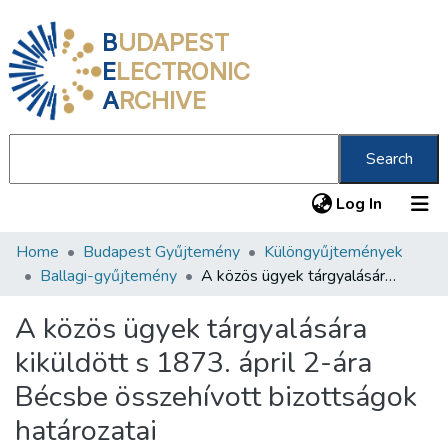
B
UDAPEST
E
LECTRONIC
A
RCHIVE
Search
(current
Log In
Home
Budapest Gyűjtemény
Különgyűjtemények
Communities & Collections
Ballagi-gyűjtemény
A közös ügyek tárgyalására kiküldött s 1873. ápril 2-ára Bécsbe összehívott bizottságok határozatai
All of DSpace
A közös ügyek tárgyalására
Statistics
kiküldött s 1873. ápril 2-ára
About us
Bécsbe összehívott bizottságok
határozatai