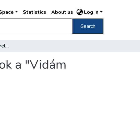
DSpace
Statistics
About us
Log In
Search
Gyermekműsorok, kultúrelőadások, utcabálok a "Vidám Budapest"-akció vasárnapi programjában
ok a "Vidám