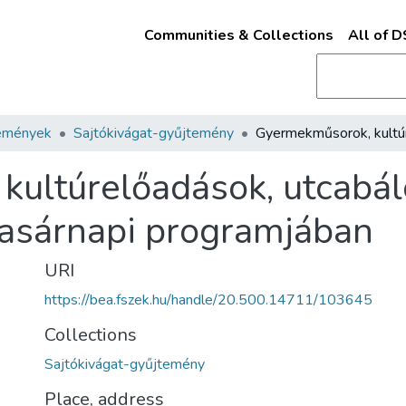
Communities & Collections
All of 
emények
Sajtókivágat-gyűjtemény
ultúrelőadások, utcabál
vasárnapi programjában
URI
https://bea.fszek.hu/handle/20.500.14711/103645
Collections
Sajtókivágat-gyűjtemény
Place, address