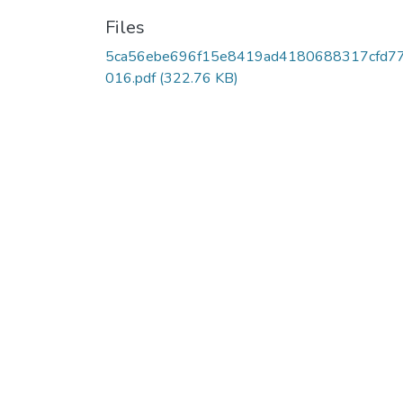
Files
5ca56ebe696f15e8419ad4180688317cfd7
016.pdf
(322.76 KB)