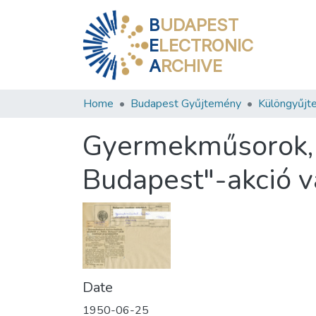
B
UDAPEST
E
LECTRONIC
A
RCHIVE
Home
Budapest Gyűjtemény
Különgyűjt
Gyermekműsorok, k
Budapest"-akció 
Date
1950-06-25