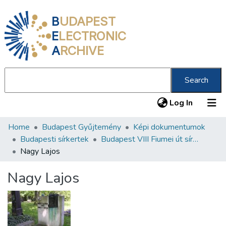
B
UDAPEST
E
LECTRONIC
A
RCHIVE
Search
(current
Log In
Home
Budapest Gyűjtemény
Képi dokumentumok
Communities & Collections
Budapesti sírkertek
Budapest VIII Fiumei út sírkert 2. rész
All of DSpace
Nagy Lajos
Statistics
Nagy Lajos
About us