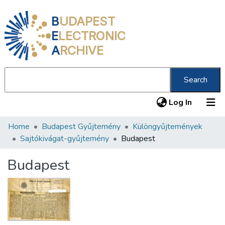
B
UDAPEST
E
LECTRONIC
A
RCHIVE
Search
(current
Log In
Home
Budapest Gyűjtemény
Különgyűjtemények
Communities & Collections
Sajtókivágat-gyűjtemény
Budapest
All of DSpace
Budapest
Statistics
About us