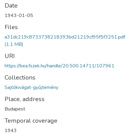
Date
1943-01-05
Files
a31dc219c8733738218393bd21219cf95f5f3251.pdf
(1.1 MB)
URI
https://bea.fszek.hu/handle/20.500.14711/107961
Collections
Sajtókivágat-gyűjtemény
Place, address
Budapest
Temporal coverage
1943