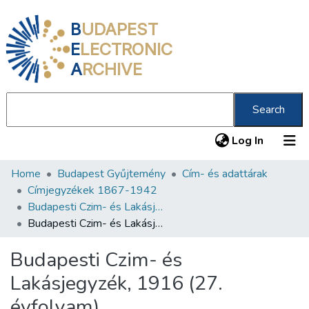
B
UDAPEST
E
LECTRONIC
A
RCHIVE
Search
(current
Log In
Home
Budapest Gyűjtemény
Cím- és adattárak
Communities & Collections
Címjegyzékek 1867-1942
All of DSpace
Budapesti Czim- és Lakásjegyzék 1880-1928
Budapesti Czim- és Lakásjegyzék, 1916 (27. évfolyam)
Statistics
Budapesti Czim- és
About us
Lakásjegyzék, 1916 (27.
évfolyam)