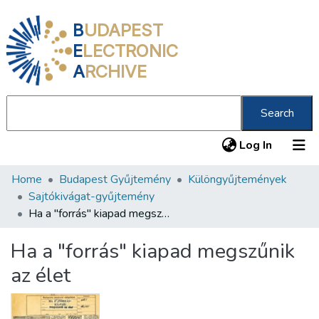
B
UDAPEST
E
LECTRONIC
A
RCHIVE
Search
(current
Log In
Home
Budapest Gyűjtemény
Különgyűjtemények
Communities & Collections
Sajtókivágat-gyűjtemény
All of DSpace
Ha a "forrás" kiapad megszűnik az élet
Statistics
Ha a "forrás" kiapad megszűnik
About us
az élet