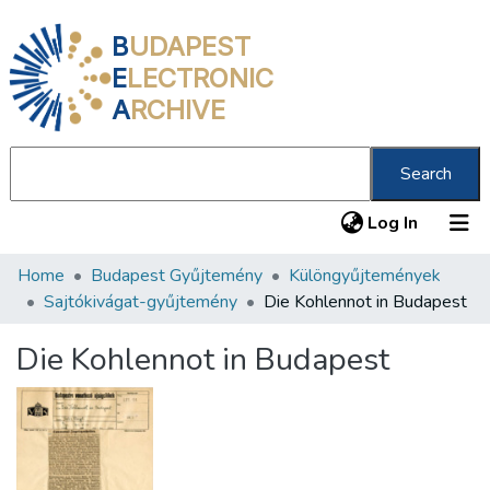
B
UDAPEST
E
LECTRONIC
A
RCHIVE
Search
(current
Log In
Home
Budapest Gyűjtemény
Különgyűjtemények
Communities & Collections
Sajtókivágat-gyűjtemény
Die Kohlennot in Budapest
All of DSpace
Die Kohlennot in Budapest
Statistics
About us