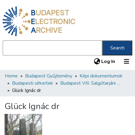
B
UDAPEST
E
LECTRONIC
A
RCHIVE
Search
(current
Log In
Home
Budapest Gyűjtemény
Képi dokumentumok
Communities & Collections
Budapesti sírkertek
Budapest VIII. Salgótarjáni úti Neológ Zsidó Temető
All of DSpace
Glück Ignác dr
Statistics
Glück Ignác dr
About us