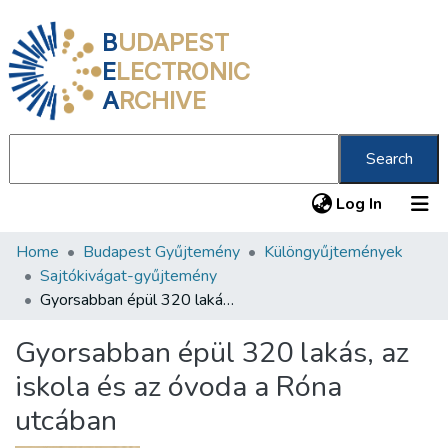
B
UDAPEST
E
LECTRONIC
A
RCHIVE
Search
(current
Log In
Home
Budapest Gyűjtemény
Különgyűjtemények
Communities & Collections
Sajtókivágat-gyűjtemény
All of DSpace
Gyorsabban épül 320 lakás, az iskola és az óvoda a Róna utcában
Statistics
Gyorsabban épül 320 lakás, az
About us
iskola és az óvoda a Róna
utcában