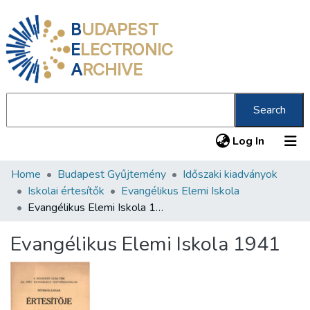
B
UDAPEST
E
LECTRONIC
A
RCHIVE
Search
(current
Log In
Home
Budapest Gyűjtemény
Időszaki kiadványok
Communities & Collections
Iskolai értesítők
Evangélikus Elemi Iskola
All of DSpace
Evangélikus Elemi Iskola 1941
Statistics
Evangélikus Elemi Iskola 1941
About us