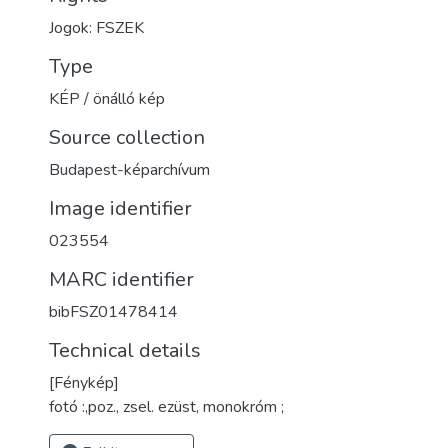
Jogok: FSZEK
Type
KÉP / önálló kép
Source collection
Budapest-képarchívum
Image identifier
023554
MARC identifier
bibFSZ01478414
Technical details
[Fénykép]
fotó :,poz., zsel. ezüst, monokróm ;