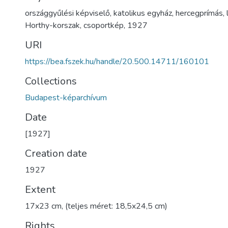
országgyűlési képviselő
,
katolikus egyház
,
hercegprímás
,
Horthy-korszak
,
csoportkép
,
1927
URI
https://bea.fszek.hu/handle/20.500.14711/160101
Collections
Budapest-képarchívum
Date
[1927]
Creation date
1927
Extent
17x23 cm, (teljes méret: 18,5x24,5 cm)
Rights