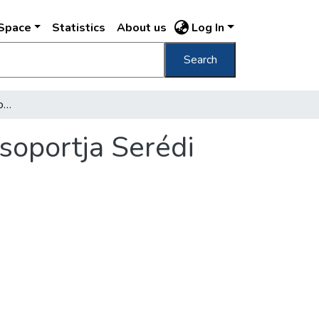
DSpace
Statistics
About us
Log In
Search
[Lelki gyakorlatra visszavonult képviselők csoportja Serédi Jusztinián hercegprímással]
csoportja Serédi