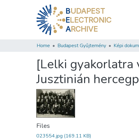
B
UDAPEST
E
LECTRONIC
A
RCHIVE
Home
Budapest Gyűjtemény
Képi doku
[Lelki gyakorlatra
Jusztinián herceg
Files
023554.jpg
(169.11 KB)