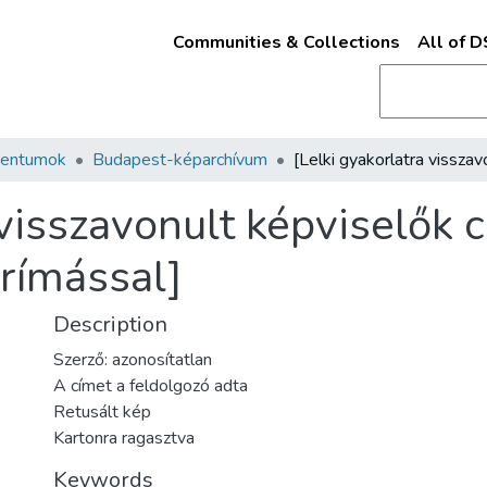
Communities & Collections
All of 
mentumok
Budapest-képarchívum
 visszavonult képviselők 
prímással]
Description
Szerző: azonosítatlan
A címet a feldolgozó adta
Retusált kép
Kartonra ragasztva
Keywords