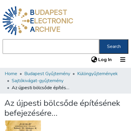
B
UDAPEST
E
LECTRONIC
A
RCHIVE
Search
(current
Log In
Home
Budapest Gyűjtemény
Különgyűjtemények
Communities & Collections
Sajtókivágat-gyűjtemény
All of DSpace
Az újpesti bölcsőde építésének befejezésére…
Statistics
Az újpesti bölcsőde építésének
About us
befejezésére…