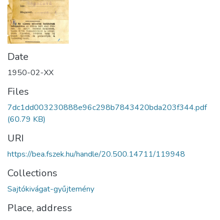
Date
1950-02-XX
Files
7dc1dd003230888e96c298b7843420bda203f344.pdf
(60.79 KB)
URI
https://bea.fszek.hu/handle/20.500.14711/119948
Collections
Sajtókivágat-gyűjtemény
Place, address