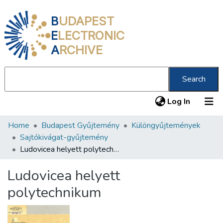
B
UDAPEST
E
LECTRONIC
A
RCHIVE
Search
(current
Log In
Home
Budapest Gyűjtemény
Különgyűjtemények
Communities & Collections
Sajtókivágat-gyűjtemény
All of DSpace
Ludovicea helyett polytechnikum
Statistics
Ludovicea helyett
About us
polytechnikum