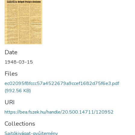
Date
1948-03-15
Files
ec02095f8fccc57a4522679a9ccef1682d75f6e3.pdf
(992.56 KB)
URI
https://bea.fszek.hu/handle/20.500.14711/120952
Collections
Sajtókivágat-gyűjtemény