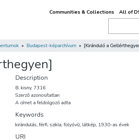
Communities & Collections
All of 
mentumok
Budapest-képarchívum
[Kiránduló a Gellérthegye
érthegyen]
Description
B. kisny. 7316
Szerző azonosítatlan
A címet a feldolgozó adta
Keywords
kirándulás
,
férfi
,
szikla
,
folyóvíz
,
látkép
,
1930-as évek
URI