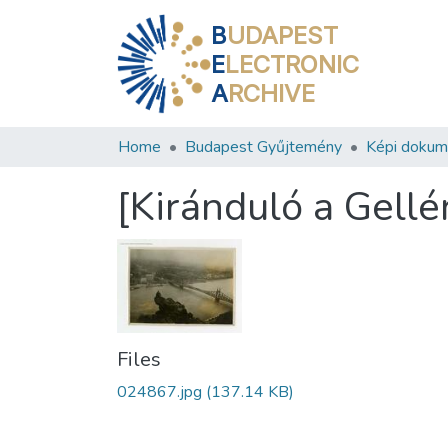
B
UDAPEST
E
LECTRONIC
A
RCHIVE
Home
Budapest Gyűjtemény
Képi doku
[Kiránduló a Gell
Files
024867.jpg
(137.14 KB)