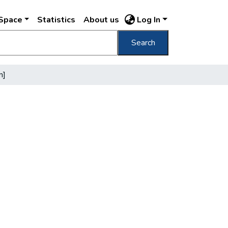
DSpace
Statistics
About us
Log In
Search
n]