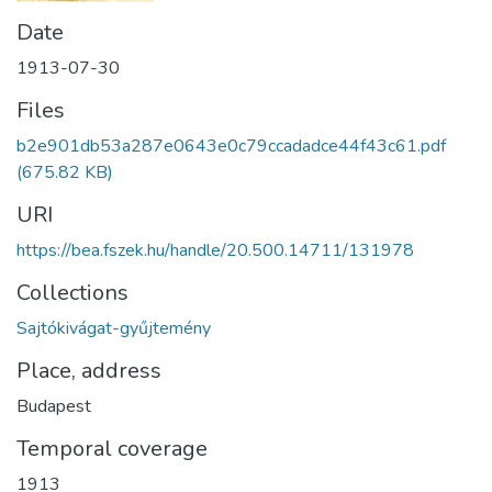
Date
1913-07-30
Files
b2e901db53a287e0643e0c79ccadadce44f43c61.pdf
(675.82 KB)
URI
https://bea.fszek.hu/handle/20.500.14711/131978
Collections
Sajtókivágat-gyűjtemény
Place, address
Budapest
Temporal coverage
1913