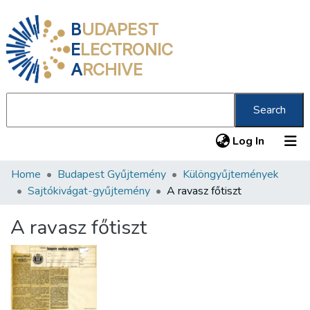
B
UDAPEST
E
LECTRONIC
A
RCHIVE
Search
(current
Log In
Home
Budapest Gyűjtemény
Különgyűjtemények
Communities & Collections
Sajtókivágat-gyűjtemény
A ravasz főtiszt
All of DSpace
A ravasz főtiszt
Statistics
About us