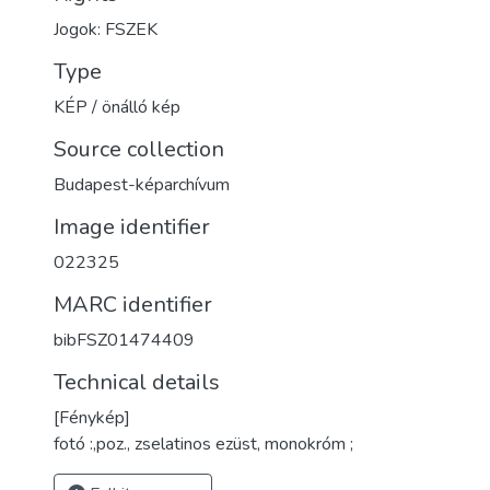
Jogok: FSZEK
Type
KÉP / önálló kép
Source collection
Budapest-képarchívum
Image identifier
022325
MARC identifier
bibFSZ01474409
Technical details
[Fénykép]
fotó :,poz., zselatinos ezüst, monokróm ;