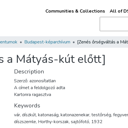
Communities & Collections
All of 
mentumok
Budapest-képarchívum
s a Mátyás-kút előtt]
Description
Szerző: azonosítatlan
A címet a feldolgozó adta
Kartonra ragasztva
Keywords
vár
,
díszkút
,
katonaság
,
katonazenekar
,
testőrség
,
fegyve
díszszemle
,
Horthy-korszak
,
sajtófotó
,
1932