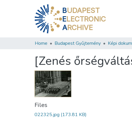
B
UDAPEST
E
LECTRONIC
A
RCHIVE
Home
Budapest Gyűjtemény
Képi doku
[Zenés őrségváltá
Files
022325.jpg
(173.81 KB)