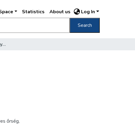
DSpace
Statistics
About us
Log In
Search
[Zenés őrségváltás a Mátyás-kút előtt]
res őrség
,