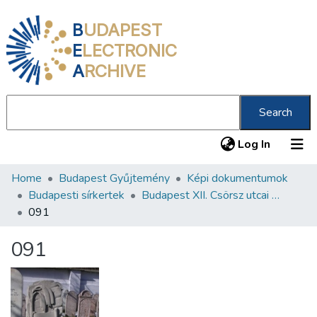
B
UDAPEST
E
LECTRONIC
A
RCHIVE
Search
(current
Log In
Home
Budapest Gyűjtemény
Képi dokumentumok
Communities & Collections
Budapesti sírkertek
Budapest XII. Csörsz utcai Orthodox Zsidó Temető
All of DSpace
091
Statistics
091
About us