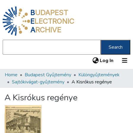
B
UDAPEST
E
LECTRONIC
A
RCHIVE
Search
(current
Log In
Home
Budapest Gyűjtemény
Különgyűjtemények
Communities & Collections
Sajtókivágat-gyűjtemény
A Kisrókus regénye
All of DSpace
A Kisrókus regénye
Statistics
About us