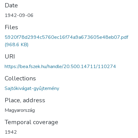
Date
1942-09-06
Files
5920f78d2994c5760ec16f74a9a673605e48eb07.pdf
(968.6 KB)
URI
https://bea.fszek.hu/handle/20.500.14711/110274
Collections
Sajtókivágat-gyűjtemény
Place, address
Magyarország
Temporal coverage
1942