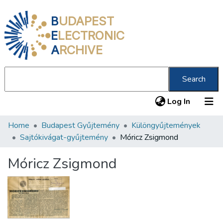
B
UDAPEST
E
LECTRONIC
A
RCHIVE
Search
(current
Log In
Home
Budapest Gyűjtemény
Különgyűjtemények
Communities & Collections
Sajtókivágat-gyűjtemény
Móricz Zsigmond
All of DSpace
Móricz Zsigmond
Statistics
About us